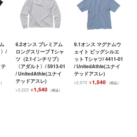
し
で
た。
す。
た。
す。
アム
6.2オンス プレミアム
9.1オンス マグナムウ
〉/
ロングスリーブ Tシャ
ェイト ビッグシルエ
ツ（2.1インチリブ）
ット Tシャツ/ 4411-01
イテ
〈アダルト〉/ 5913-01
/ UnitedAthle(ユナイ
/ UnitedAthle(ユナイ
テッドアスレ)
テッドアスレ)
元
現
1,540
2,970
¥
込）
（税込）
¥
元
現
の
在
1,540
3,223
¥
（税込）
¥
の
在
価
の
価
の
格
価
格
価
は
格
は
格
¥2,970
は
¥3,223
は
1
で
¥1,540
で
¥1,540
し
で