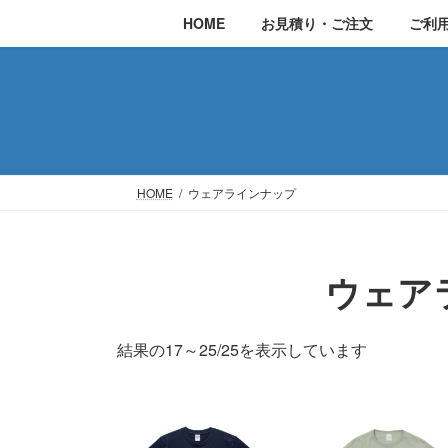
コ
ナ
HOME
お見積り・ご注文
ご利
ン
ビ
テ
ゲ
ン
ー
ツ
シ
へ
ョ
ス
ン
HOME
ウェアラインナップ
キ
に
ッ
移
プ
動
ウェア
結果の17～25/25を表示しています