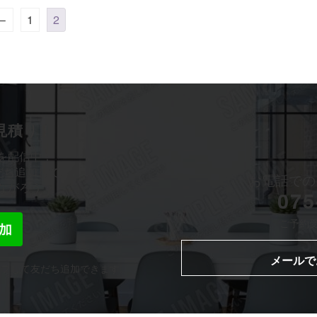
←
1
2
お見積り！
を配信中！
だち追加して、
お電話での
ながろう。
075
ご予約受付
メールで
ップして友だち追加できます。