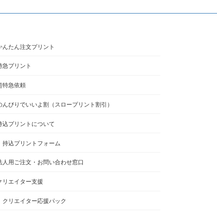
かんたん注文プリント
特急プリント
超特急依頼
のんびりでいいよ割（スロープリント割引）
持込プリントについて
持込プリントフォーム
法人用ご注文・お問い合わせ窓口
クリエイター支援
クリエイター応援パック