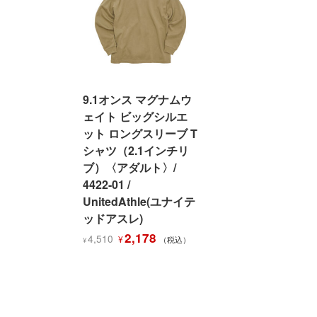
し
で
た。
す。
た。
す。
9.1オンス マグナムウ
ェイト ビッグシルエ
ット ロングスリーブ T
シャツ（2.1インチリ
ブ）〈アダルト〉/
4422-01 /
UnitedAthle(ユナイテ
ッドアスレ)
元
現
2,178
4,510
¥
（税込）
¥
の
在
価
の
格
価
は
格