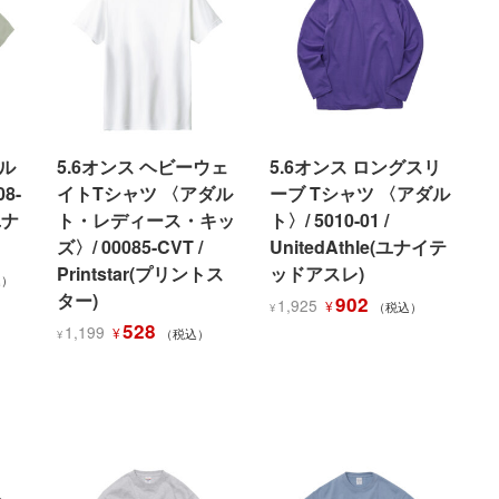
シル
5.6オンス ヘビーウェ
5.6オンス ロングスリ
8-
イトTシャツ 〈アダル
ーブ Tシャツ 〈アダル
(ユナ
ト・レディース・キッ
ト〉/ 5010-01 /
ズ〉/ 00085-CVT /
UnitedAthle(ユナイテ
Printstar(プリントス
ッドアスレ)
込）
ター)
元
現
902
1,925
¥
（税込）
¥
元
現
の
在
528
1,199
¥
（税込）
¥
の
在
価
の
価
の
格
価
格
価
は
格
は
格
¥1,925
は
0
¥1,199
は
で
¥902
で
¥528
し
で