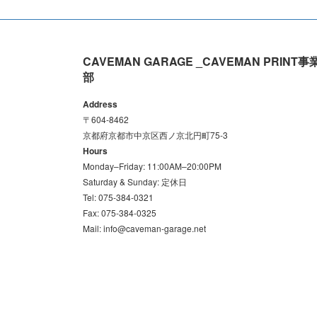
CAVEMAN GARAGE _CAVEMAN PRINT事
部
Address
〒604-8462
京都府京都市中京区西ノ京北円町75-3
Hours
Monday–Friday: 11:00AM–20:00PM
Saturday & Sunday: 定休日
Tel: 075-384-0321
Fax: 075-384-0325
Mail: info@caveman-garage.net