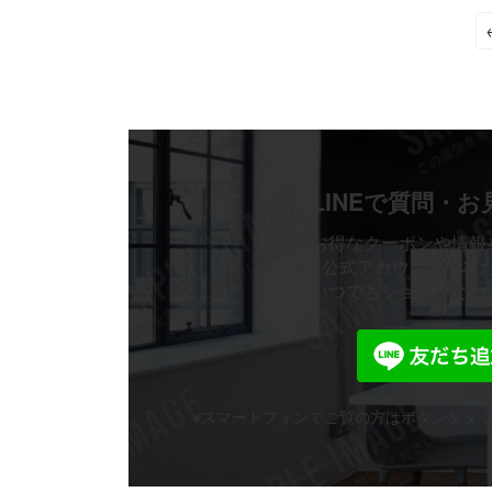
¥4,510
は
で
¥2,178
し
で
た。
す。
LINEで質問・
お得なクーポンや情報
LINE公式アカウントを友
いつでもショップとつ
※スマートフォンでご覧の方はボタンを
タ