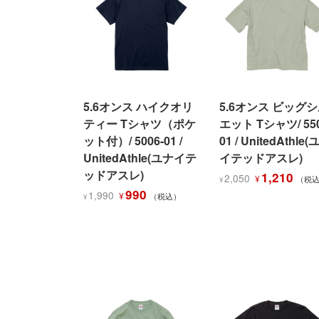
5.6オンス ハイクオリ
5.6オンス ビッグ
ティー Tシャツ（ポケ
エット Tシャツ/ 550
ット付）/ 5006-01 /
01 / UnitedAthle
UnitedAthle(ユナイテ
イテッドアスレ)
ッドアスレ)
元
現
1,210
2,050
¥
（税
¥
元
現
の
在
990
1,990
¥
（税込）
¥
の
在
価
の
価
の
格
価
格
価
は
格
は
格
¥2,050
は
¥1,990
は
で
¥1,21
で
¥990
し
で
し
で
た。
す。