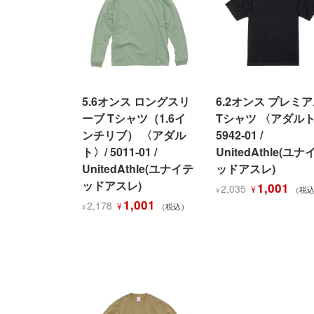
た。
す。
5.6オンス ロングスリ
6.2オンス プレミ
ーブ Tシャツ（1.6イ
Tシャツ 〈アダルト
ンチリブ） 〈アダル
5942-01 /
ト〉/ 5011-01 /
UnitedAthle(ユナ
UnitedAthle(ユナイテ
ッドアスレ)
ッドアスレ)
元
現
1,001
2,035
¥
（税
¥
元
現
の
在
1,001
2,178
¥
（税込）
¥
の
在
価
の
価
の
格
価
格
価
は
格
は
格
¥2,035
は
¥2,178
は
で
¥1,00
で
¥1,001
し
で