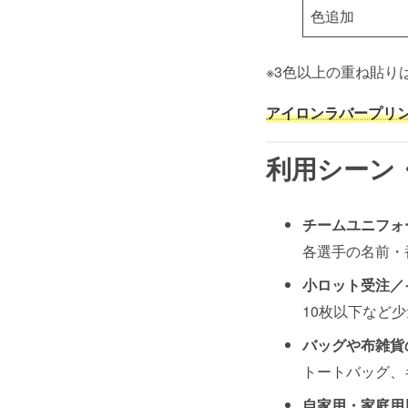
色追加
※3色以上の重ね貼り
アイロンラバープリ
利用シーン
チームユニフォ
各選手の名前・
小ロット受注／
10枚以下など
バッグや布雑貨
トートバッグ、
自家用・家庭用