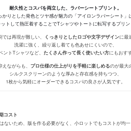
耐久性とコスパを両立した、ラバーシートプリント。
っかりとした発色とツヤ感が魅力の「アイロンラバーシート」
カットして熱圧着することでTシャツやトートに転写するプリン
刷では再現が難しい、
くっきりとしたロゴや文字デザイン
に最
洗濯に強く、繰り返し着ても色あせにくいので、
ベントTシャツなど、
たくさん作って長く使いたい方
にもおす
抑えながらも、
プロ仕様の仕上がりを手軽に楽しめる
のが最大
シルクスクリーンのような厚みと存在感を持ちつつ、
1枚から気軽にオーダーできるコスパの良さが人気です。
期コスト
ではないため、版を作る必要がなく、小ロットでもコストが均