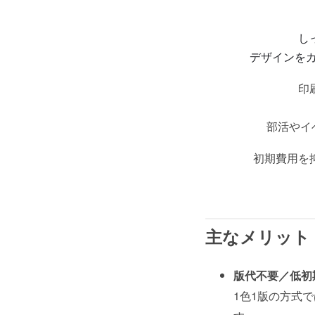
し
デザインを
印
部活やイ
初期費用を
主なメリット
版代不要／低初
1色1版の方式