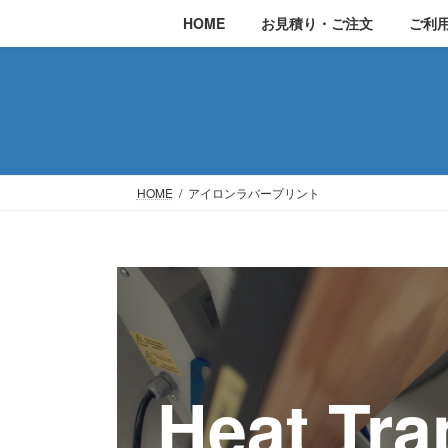
コ
ナ
HOME
お見積り・ご注文
ご利
ン
ビ
テ
ゲ
ン
ー
ツ
シ
へ
ョ
ス
ン
HOME
アイロンラバープリント
キ
に
ッ
移
プ
動
Heat Tra