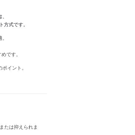
は、
ト方式です。
適。
すめです。
のポイント。
一または抑えられま