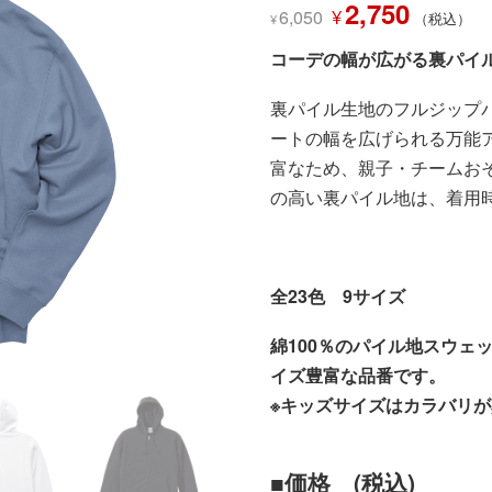
元
2,750
現
¥
6,050
（税込）
¥
の
在
価
の
コーデの幅が広がる裏パイ
格
価
は
格
¥6,050
は
裏パイル生地のフルジップ
で
¥2,750
し
で
ートの幅を広げられる万能
た。
す。
富なため、親子・チームお
の高い裏パイル地は、着用
全23色
9サイズ
綿100％のパイル地スウェ
イズ豊富な品番です。
※キッズサイズはカラバリ
■価格 (税込)