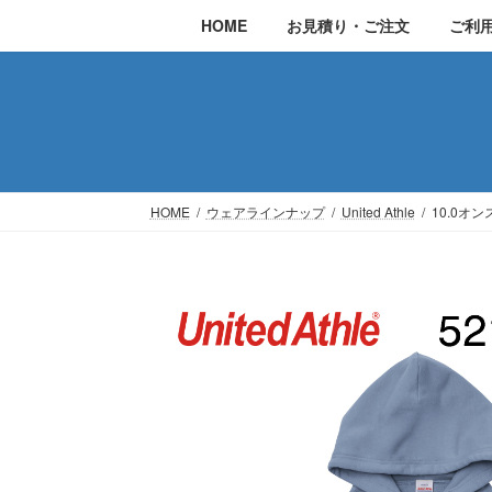
コ
ナ
HOME
お見積り・ご注文
ご利
ン
ビ
テ
ゲ
ン
ー
ツ
シ
へ
ョ
ス
ン
HOME
ウェアラインナップ
United Athle
10.0オン
キ
に
ッ
移
プ
動