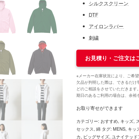
シルクスクリーン
DTF
アイロンラバー
刺繍
お見積り・ご注文は
※メーカー在庫状況により、ご希
欠品が判明した際は、できるだけ
どのご相談をさせていただきます
期日のあるご利用の場合は、余裕
お取り寄せができます
カテゴリー:
おすすめ
,
キッズ
,
セックス
,
綿
タグ:
MENS
,
キッ
カ
,
ビッグサイズ
,
ユナイテッド