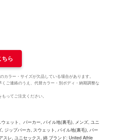
こちら
望のカラー・サイズが欠品している場合があります。
早くご連絡のうえ、代替カラー・別ボディ・納期調整な
。
をもってご注文ください。
スウェット、パーカー
,
パイル地(裏毛)
,
メンズ
,
ユニ
ズ
,
ジップパーカ
,
スウェット
,
パイル地(裏毛)
,
パー
アスレ
,
ユニセックス
,
綿
ブランド:
United Athle