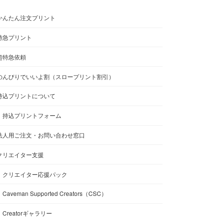
かんたん注文プリント
特急プリント
超特急依頼
のんびりでいいよ割（スロープリント割引）
持込プリントについて
持込プリントフォーム
法人用ご注文・お問い合わせ窓口
クリエイター支援
クリエイター応援パック
Caveman Supported Creators（CSC）
Creatorギャラリー