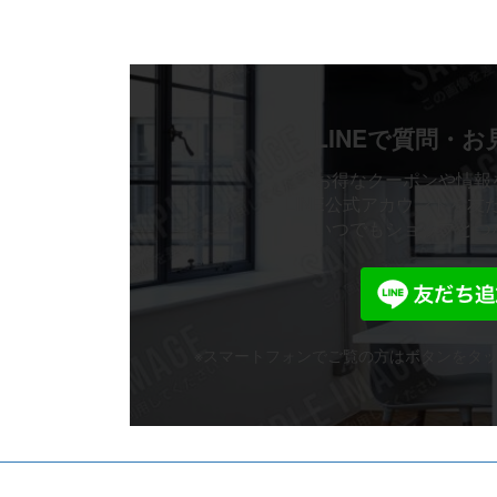
で
¥1,232
し
で
し
で
た。
す。
た。
す。
LINEで質問・
お得なクーポンや情報
LINE公式アカウントを友
いつでもショップとつ
※スマートフォンでご覧の方はボタンを
タ