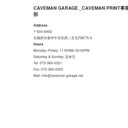
CAVEMAN GARAGE _CAVEMAN PRINT事
部
Address
〒604-8462
京都府京都市中京区西ノ京北円町75-3
Hours
Monday–Friday: 11:00AM–20:00PM
Saturday & Sunday: 定休日
Tel: 075-384-0321
Fax: 075-384-0325
Mail: info@caveman-garage.net