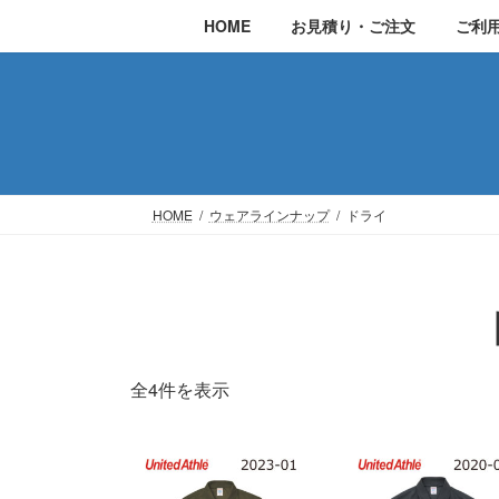
コ
ナ
HOME
お見積り・ご注文
ご利
ン
ビ
テ
ゲ
ン
ー
ツ
シ
へ
ョ
ス
ン
HOME
ウェアラインナップ
ドライ
キ
に
ッ
移
プ
動
全4件を表示