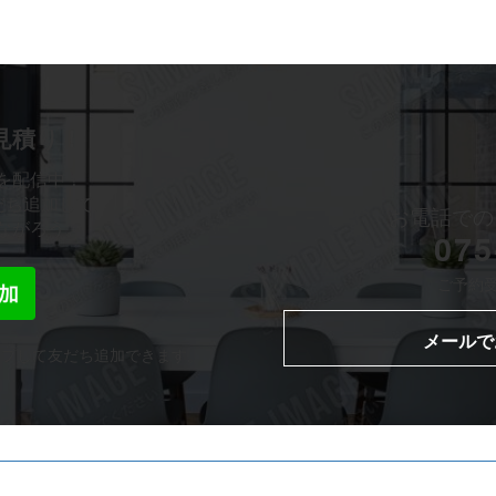
で
¥1,210
で
¥1,298
し
で
し
で
た。
す。
た。
す。
お見積り！
を配信中！
だち追加して、
お電話での
ながろう。
075
ご予約受付
メールで
ップして友だち追加できます。