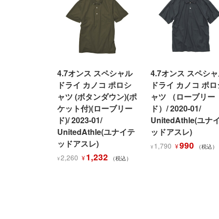
4.7オンス スペシャル
4.7オンス スペシ
ドライ カノコ ポロシ
ドライ カノコ ポロ
ャツ (ボタンダウン)(ポ
ャツ （ローブリー
ケット付)(ローブリー
ド）/ 2020-01/
ド)/ 2023-01/
UnitedAthle(ユナ
UnitedAthle(ユナイテ
ッドアスレ)
ッドアスレ)
元
現
990
1,790
¥
（税込）
¥
元
現
の
在
1,232
2,260
¥
（税込）
¥
の
在
価
の
価
の
格
価
格
価
は
格
は
格
¥1,790
は
¥2,260
は
で
¥990